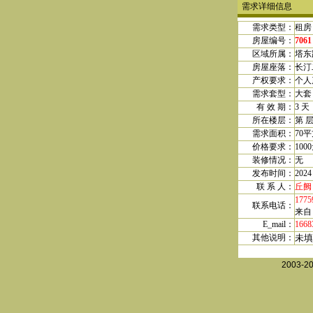
需求详细信息
需求类型：
租房
房屋编号：
7061
区域所属：
塔东
房屋座落：
长汀
产权要求：
个人
需求套型：
大套
有 效 期：
3 天
所在楼层：
第
需求
面积
：
70
平
价格要求：
100
装修情况：
无
发布时间：
202
联 系 人：
丘阙
1775
联系电话：
来自
E_mail：
1668
其他说明：
未填
2003-2