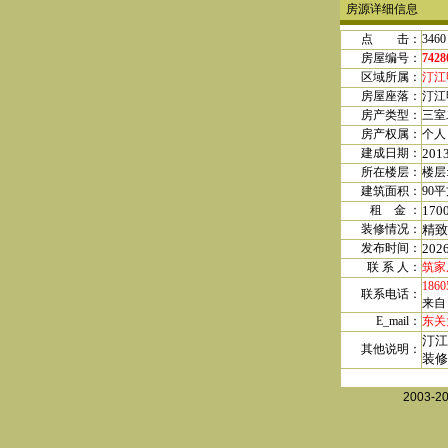
房源详细信息
点 击：
3460
房屋编号：
7428
区域所属：
汀江
房屋座落：
汀江
房产类型：
三室
房产权属
：
个人
建成日期
：
201
所在楼层：
楼层
建筑面积：
90
平
租 金
：
170
装修情况：
精致
发布时间：
202
联 系 人：
筑家
1860
联系电话：
来自
E_mail：
东关大
汀江
其他说明：
装修
2003-2