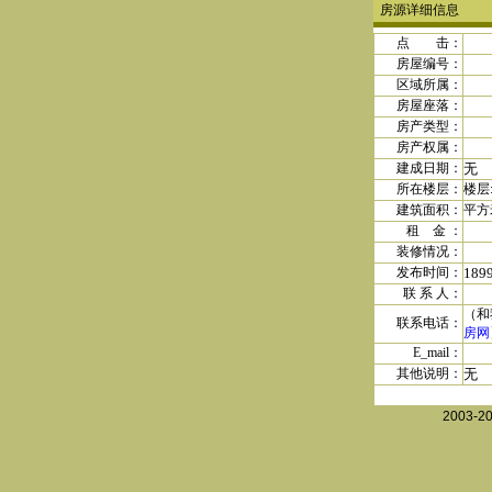
房源详细信息
点 击：
房屋编号：
区域所属：
房屋座落：
房产类型：
房产权属
：
建成日期
：
无
所在楼层：
楼层
建筑面积：
平方
租 金
：
装修情况：
发布时间：
189
联 系 人：
（和
联系电话：
房网
E_mail：
其他说明：
无
2003-2